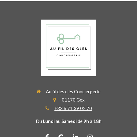
Au fil des clés Conciergerie
01170
Gex
+33 6 71 39 02 70
Du
Lundi
au
Samedi
de
9h
à
18h