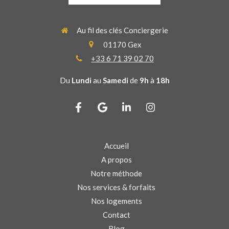
Au fil des clés Conciergerie
01170
Gex
+33 6 71 39 02 70
Du
Lundi
au
Samedi
de
9h
à
18h
Accueil
A propos
Notre méthode
Nos services & forfaits
Nos logements
Contact
Blog